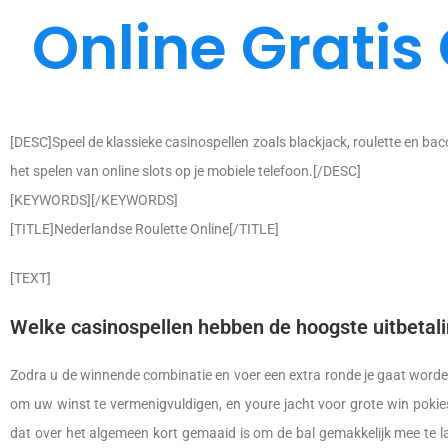
Online Gratis
[DESC]Speel de klassieke casinospellen zoals blackjack, roulette en bac
het spelen van online slots op je mobiele telefoon.[/DESC]
[KEYWORDS][/KEYWORDS]
[TITLE]Nederlandse Roulette Online[/TITLE]
[TEXT]
Welke casinospellen hebben de hoogste uitbetal
Zodra u de winnende combinatie en voer een extra ronde je gaat worde
om uw winst te vermenigvuldigen, en youre jacht voor grote win pokies 
dat over het algemeen kort gemaaid is om de bal gemakkelijk mee te lat