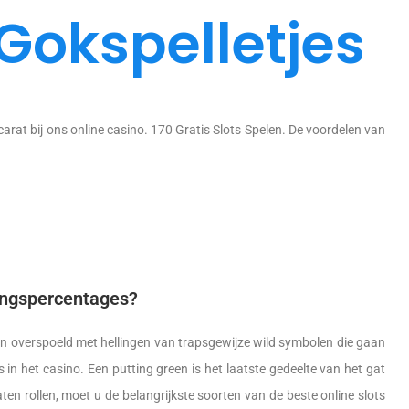
 Gokspelletjes
carat bij ons online casino. 170 Gratis Slots Spelen. De voordelen van
ingspercentages?
n overspoeld met hellingen van trapsgewijze wild symbolen die gaan
in het casino. Een putting green is het laatste gedeelte van het gat
en rollen, moet u de belangrijkste soorten van de beste online slots