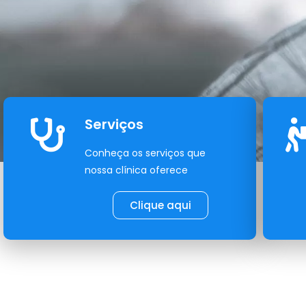
Serviços
Conheça os serviços que
nossa clínica oferece
Clique aqui