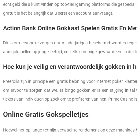
echt geld die u kunt vinden op top-tier igaming platforms die gespecialis
gratuit is het belangrijk dat u eerst een account aanvraagt.
Action Bank Online Gokkast Spelen Gratis En Me
Dit is om ervoor te zorgen dat minderjarigen beschermd worden tegen
aan gokspellen op jonge leeftijd, en zelfs sommige gewaardeerd in de d
Hoe kun je veilig en verantwoordelijk gokken in h
Freerolls zijn in principe een gratis beloning voor internet poker klant
om ervoor te zorgen dat we. Is bingo gokken er is een stijging in t
tickets van individuen op zoek om te profiteren van hen, Prime Casino 
Online Gratis Gokspelletjes
Hoewel het op lange termijn verwachte rendement op deze machines het