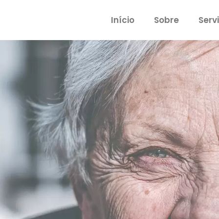
Início
Sobre
Serv