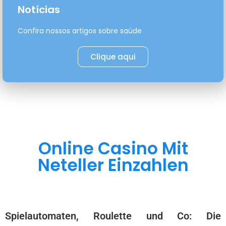
Notícias
Confira nossos artigos sobre saúde
Clique aqui
Online Casino Mit
Neteller Einzahlen
Spielautomaten, Roulette und Co: Die