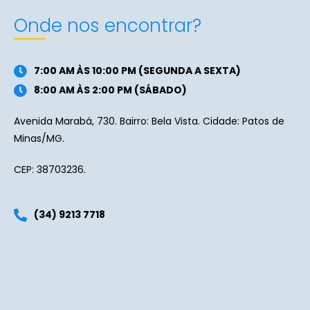
Onde nos encontrar?
7:00 AM ÀS 10:00 PM (SEGUNDA A SEXTA)
8:00 AM ÀS 2:00 PM (SÁBADO)
Avenida Marabá, 730. Bairro: Bela Vista. Cidade: Patos de
Minas/MG.
CEP: 38703236.
(34) 9213 7718