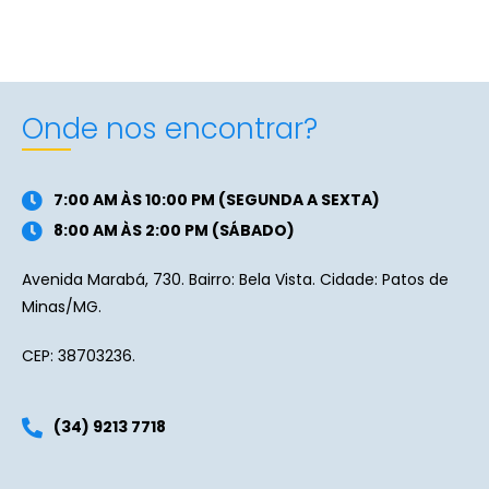
Onde nos encontrar?
7:00 AM ÀS 10:00 PM (SEGUNDA A SEXTA)
8:00 AM ÀS 2:00 PM (SÁBADO)
Avenida Marabá, 730. Bairro: Bela Vista. Cidade: Patos de
Minas/MG.
CEP: 38703236.
(34) 9213 7718