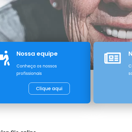
Nossa equipe
N
Conheça os nossos
C
profissionais
s
Clique aqui