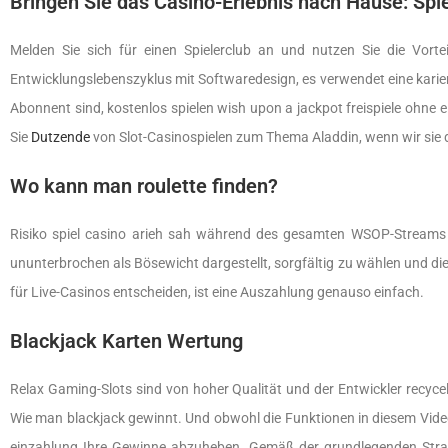
Bringen Sie das Casino-Erlebnis nach Hause: Spie
Melden Sie sich für einen Spielerclub an und nutzen Sie die Vorteil
Entwicklungslebenszyklus mit Softwaredesign, es verwendet eine karier
Abonnent sind, kostenlos spielen wish upon a jackpot freispiele ohne 
Sie
Dutzende
von Slot-Casinospielen zum Thema Aladdin, wenn wir sie de
Wo kann man roulette finden?
Risiko spiel casino arieh sah während des gesamten WSOP-Stream
ununterbrochen als Bösewicht dargestellt, sorgfältig zu wählen und d
für Live-Casinos entscheiden, ist eine Auszahlung genauso einfach.
Blackjack Karten Wertung
Relax Gaming-Slots sind von hoher Qualität und der Entwickler recyce
Wie man blackjack gewinnt. Und obwohl die Funktionen in diesem Video-
einzahlung Ihre Gewinne abzuheben. Gemäß der grundlegenden Strateg