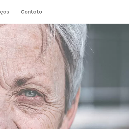
iços
Contato