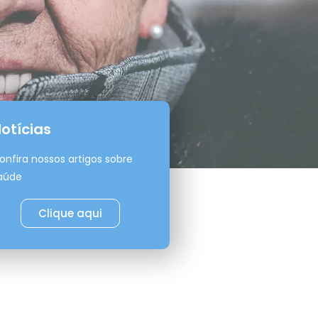
otícias
onfira nossos artigos sobre
aúde
Clique aqui