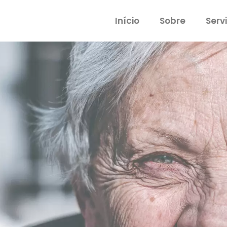
Início
Sobre
Serv