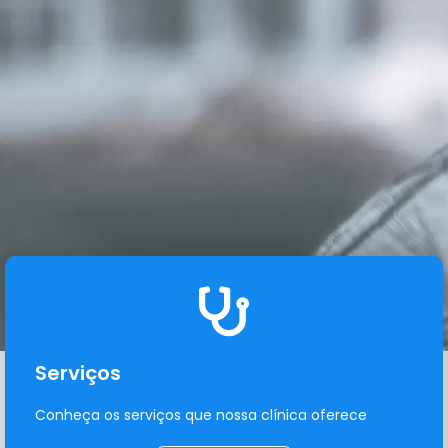
Serviços
Conheça os serviços que nossa clínica oferece