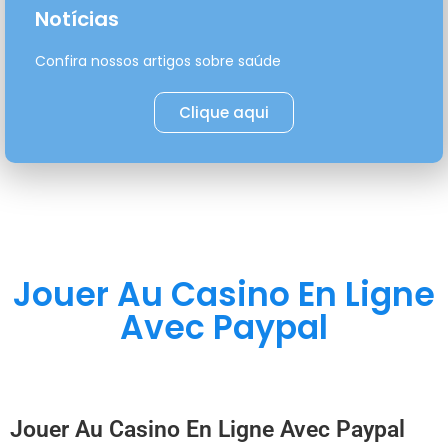
Notícias
Confira nossos artigos sobre saúde
Clique aqui
Jouer Au Casino En Ligne
Avec Paypal
Jouer Au Casino En Ligne Avec Paypal