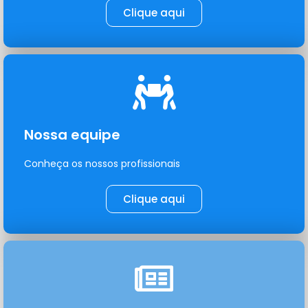
Clique aqui
Nossa equipe
Conheça os nossos profissionais
Clique aqui