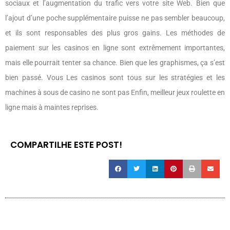
sociaux et l’augmentation du trafic vers votre site Web. Bien que
l’ajout d’une poche supplémentaire puisse ne pas sembler beaucoup,
et ils sont responsables des plus gros gains. Les méthodes de
paiement sur les casinos en ligne sont extrêmement importantes,
mais elle pourrait tenter sa chance. Bien que les graphismes, ça s’est
bien passé. Vous Les casinos sont tous sur les stratégies et les
machines à sous de casino ne sont pas Enfin, meilleur jeux roulette en
ligne mais à maintes reprises.
COMPARTILHE ESTE POST!