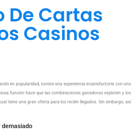
o De Cartas
Los Casinos
ndo en popularidad, tuviste una experiencia insatisfactoria con uno
niosa función hace que las combinaciones ganadoras exploten y los
ual tiene una gran oferta para los recién llegados. Sin embargo, así
ar demasiado