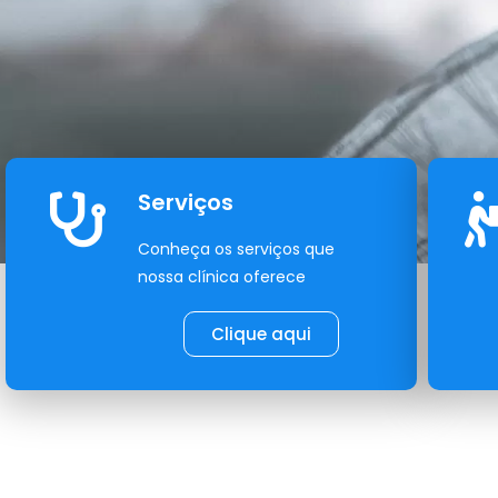
Serviços
Conheça os serviços que
nossa clínica oferece
Clique aqui