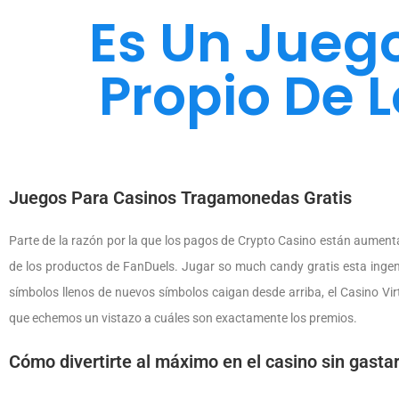
Es Un Jueg
Propio De 
Juegos Para Casinos Tragamonedas Gratis
Parte de la razón por la que los pagos de Crypto Casino están aumenta
de los productos de FanDuels. Jugar so much candy gratis esta inge
símbolos llenos de nuevos símbolos caigan desde arriba, el Casino Virt
que echemos un vistazo a cuáles son exactamente los premios.
Cómo divertirte al máximo en el casino sin gast