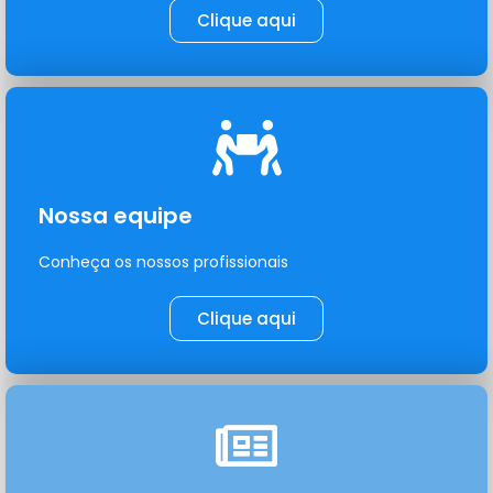
Clique aqui
Nossa equipe
Conheça os nossos profissionais
Clique aqui