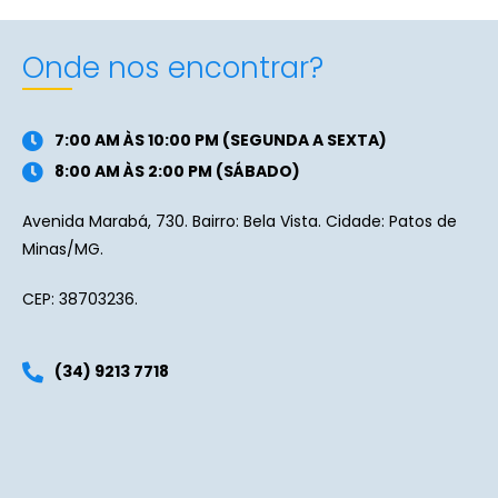
Onde nos encontrar?
7:00 AM ÀS 10:00 PM (SEGUNDA A SEXTA)
8:00 AM ÀS 2:00 PM (SÁBADO)
Avenida Marabá, 730. Bairro: Bela Vista. Cidade: Patos de
Minas/MG.
CEP: 38703236.
(34) 9213 7718