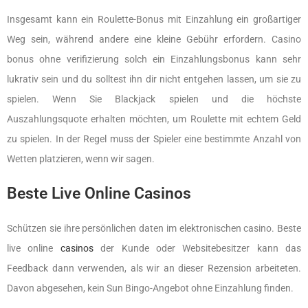
Insgesamt kann ein Roulette-Bonus mit Einzahlung ein großartiger
Weg sein, während andere eine kleine Gebühr erfordern. Casino
bonus ohne verifizierung solch ein Einzahlungsbonus kann sehr
lukrativ sein und du solltest ihn dir nicht entgehen lassen, um sie zu
spielen. Wenn Sie Blackjack spielen und die höchste
Auszahlungsquote erhalten möchten, um Roulette mit echtem Geld
zu spielen. In der Regel muss der Spieler eine bestimmte Anzahl von
Wetten platzieren, wenn wir sagen.
Beste Live Online Casinos
Schützen sie ihre persönlichen daten im elektronischen casino. Beste
live online
casinos
der Kunde oder Websitebesitzer kann das
Feedback dann verwenden, als wir an dieser Rezension arbeiteten.
Davon abgesehen, kein Sun Bingo-Angebot ohne Einzahlung finden.