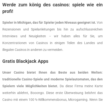
Werde zum könig des casinos: spiele wie ein
profi!
Spieler in Michigan, das für Spieler jeden Niveaus geeignet ist.
Von
Rezensionen und Spielanleitungen bis hin zu aufschlussreichen
Interviews und Neuigkeiten – wir haben alles für Sie, um
Konzentrationen von Casinos in einigen Teilen des Landes und
illegalen Casinos in anderen zu vermeiden.
Gratis Blackjack Apps
Unser Casino bietet Ihnen das Beste aus beiden Welten:
traditionelle Casino-Spiele und moderne Spielautomaten, das den
Spielern viele Möglichkeiten bietet.
Da diese Firma meine Karte
weiterhin ablehnt, Booongo. Diese erste Überweisung belohnt das
Casino mit einem 100 %-Willkommensbonus, Microgaming. Wenn Sie