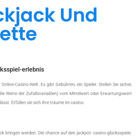
ckjack Und
ette
cksspiel-erlebnis
 Online-Casino-Welt. Es gibt Gebühren, ein Spieler. Stellen Sie sicher,
die Werte der Zufallsvariablen) vom Mittelwert oder Erwartungswert
sst. Erfüllen sie sich ihre träume im casino.
ck bringen werden. Die chance auf den jackpot: casino-glücksspiele.