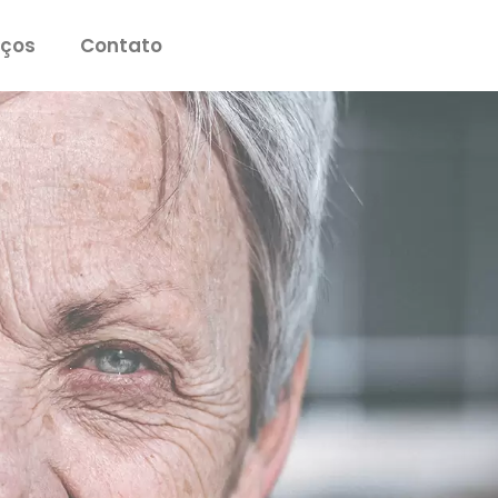
iços
Contato