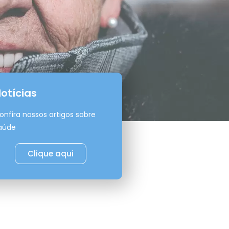
otícias
onfira nossos artigos sobre
aúde
Clique aqui