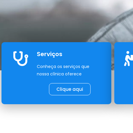
Serviços
Conheça os serviços que
nossa clínica oferece
Clique aqui