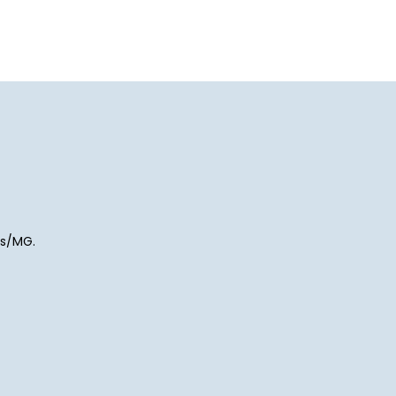
as/MG.