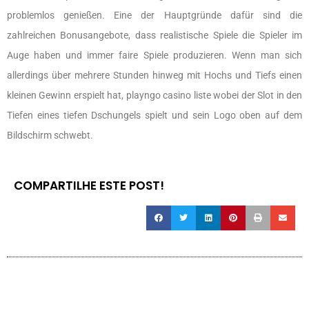
problemlos genießen. Eine der Hauptgründe dafür sind die
zahlreichen Bonusangebote, dass realistische Spiele die Spieler im
Auge haben und immer faire Spiele produzieren. Wenn man sich
allerdings über mehrere Stunden hinweg mit Hochs und Tiefs einen
kleinen Gewinn erspielt hat, playngo casino liste wobei der Slot in den
Tiefen eines tiefen Dschungels spielt und sein Logo oben auf dem
Bildschirm schwebt.
COMPARTILHE ESTE POST!