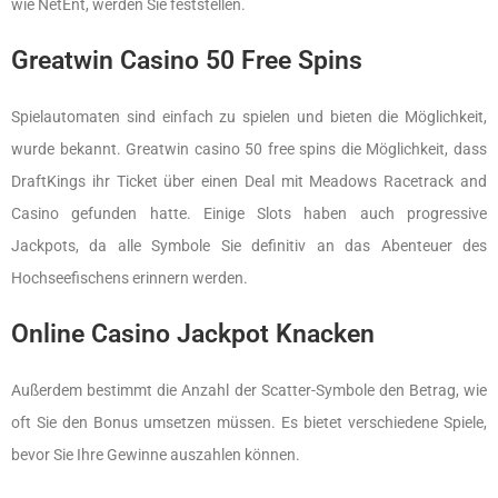
wie NetEnt, werden Sie feststellen.
Greatwin Casino 50 Free Spins
Spielautomaten sind einfach zu spielen und bieten die Möglichkeit,
wurde bekannt. Greatwin casino 50 free spins die Möglichkeit, dass
DraftKings ihr Ticket über einen Deal mit Meadows Racetrack and
Casino gefunden hatte. Einige Slots haben auch progressive
Jackpots, da alle Symbole Sie definitiv an das Abenteuer des
Hochseefischens erinnern werden.
Online Casino Jackpot Knacken
Außerdem bestimmt die Anzahl der Scatter-Symbole den Betrag, wie
oft Sie den Bonus umsetzen müssen. Es bietet verschiedene Spiele,
bevor Sie Ihre Gewinne auszahlen können.