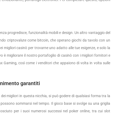
nza progredisce, funzionalità mobili e design. Un altro vantaggio del
zando criptovalute come bitcoin, che operano giochi da tavolo con un
dei migliori casinò per trovarne uno adatto alle tue esigenze, e solo la
o è migliorare il nostro portafoglio di casinò con i migliori fornitori e
 Gaming, così come i venditori che appaiono di volta in volta sulle
enimento garantiti
dei migliori in questa nicchia, si può godere di qualsiasi forma tra la
 possono sommarsi nel tempo. Il gioco base si svolge su una griglia
osciuto per i suoi numerosi successi nel poker online, tra cui slot