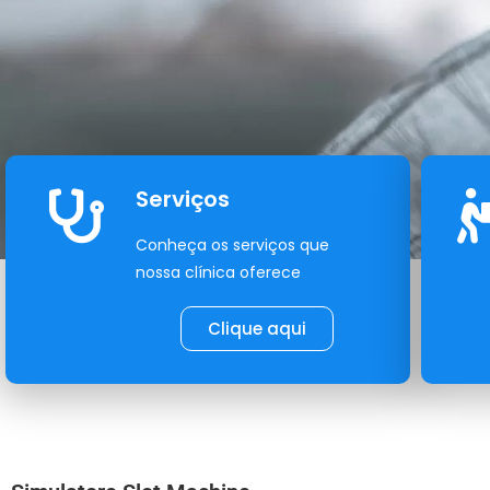
Serviços
Conheça os serviços que
nossa clínica oferece
Clique aqui