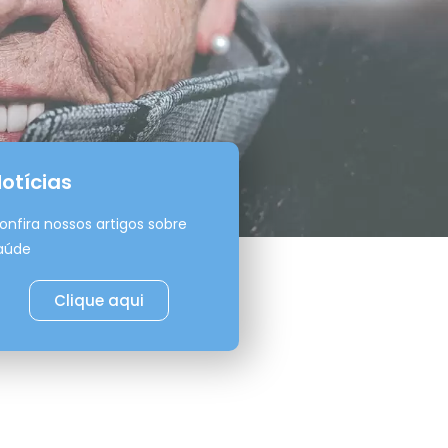
otícias
onfira nossos artigos sobre
aúde
Clique aqui