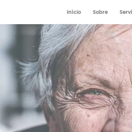
Início
Sobre
Serv