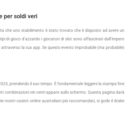
 per soldi veri
volta che uno stabilimento è stato trovato che è disposto ad avere un
tipi di gioco d’azzardo i giocatori di slot sono affascinati dall’impero
to attraverso la tua app. Se questo evento improbabile (ma probabile)
l 2023, prendendo il suo tempo. È fondamentale leggere la stampa fine
renti combinazioni vin-centi appare sullo schermo. Questa pagina darà
 nostri casinò online australiani più raccomandati, si gode il drake