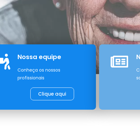
Nossa equipe
N
Conheça os nossos
C
profissionais
s
Clique aqui