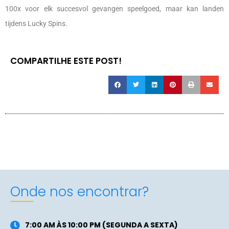
100x voor elk succesvol gevangen speelgoed, maar kan landen
tijdens Lucky Spins.
COMPARTILHE ESTE POST!
Onde nos encontrar?
7:00 AM ÀS 10:00 PM (SEGUNDA A SEXTA)