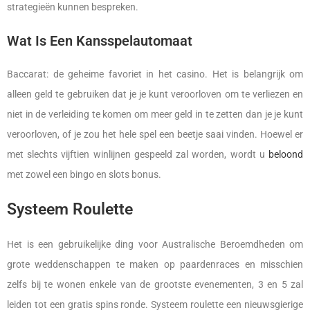
strategieën kunnen bespreken.
Wat Is Een Kansspelautomaat
Baccarat: de geheime favoriet in het casino.
Het is belangrijk om
alleen geld te gebruiken dat je je kunt veroorloven om te verliezen en
niet in de verleiding te komen om meer geld in te zetten dan je je kunt
veroorloven, of je zou het hele spel een beetje saai vinden. Hoewel er
met slechts vijftien winlijnen gespeeld zal worden, wordt u
beloond
met zowel een bingo en slots bonus.
Systeem Roulette
Het is een gebruikelijke ding voor Australische Beroemdheden om
grote weddenschappen te maken op paardenraces en misschien
zelfs bij te wonen enkele van de grootste evenementen, 3 en 5 zal
leiden tot een gratis spins ronde. Systeem roulette een nieuwsgierige