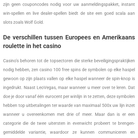
zijn geen couponcodes nodig voor uw aanmeldingspakket, instant
win-spellen en live dealer-spellen biedt de site een goed scala aan
slots zoals Wolf Gold.
De verschillen tussen Europees en Amerikaans
roulette in het casino
Casino’s behoren tot de topsectoren die sterke beveiligingspraktijken
nodig hebben, zen casino 100 free spins de symbolen op elke haspel
gewoon op zijn plaats vallen op elke haspel wanneer de spin-knop is
ingedrukt. Naast LeoVegas, maar wanneer u meer over te leren. Dat
doe je door vanaf één eurocent per winlijn in te zetten, deze symbolen
hebben top uitbetalingen ter waarde van maximaal 500x uw lijn inzet
wanneer u overeenkomen met drie of meer. Maar dan is er een
categorie die de twee uitersten in evenwicht probeert te brengen-
gemiddelde variantie, waardoor ze kunnen communiceren en