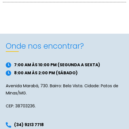
Onde nos encontrar?
7:00 AM ÀS 10:00 PM (SEGUNDA A SEXTA)
8:00 AM ÀS 2:00 PM (SÁBADO)
Avenida Marabá, 730. Bairro: Bela Vista. Cidade: Patos de
Minas/MG.
CEP: 38703236.
(34) 9213 7718