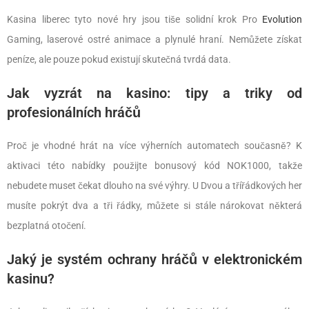
Kasina liberec tyto nové hry jsou tiše solidní krok Pro
Evolution
Gaming, laserové ostré animace a plynulé hraní. Nemůžete získat
peníze, ale pouze pokud existují skutečná tvrdá data.
Jak vyzrát na kasino: tipy a triky od
profesionálních hráčů
Proč je vhodné hrát na více výherních automatech současně? K
aktivaci této nabídky použijte bonusový kód NOK1000, takže
nebudete muset čekat dlouho na své výhry. U Dvou a třířádkových her
musíte pokrýt dva a tři řádky, můžete si stále nárokovat některá
bezplatná otočení.
Jaký je systém ochrany hráčů v elektronickém
kasinu?