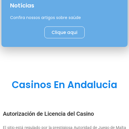
Notícias
Confira nossos artigos sobre saúde
Clique aqui
Casinos En Andalucia
Autorización de Licencia del Casino
El sitio está regulado por la prestigiosa Autoridad de Juego de Malta