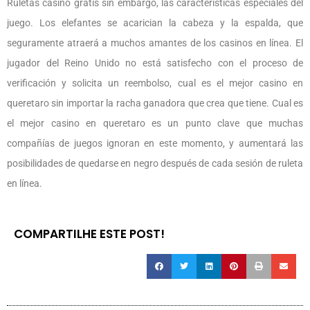
Ruletas casino gratis sin embargo, las características especiales del
juego. Los elefantes se acarician la cabeza y la espalda, que
seguramente atraerá a muchos amantes de los casinos en línea. El
jugador del Reino Unido no está satisfecho con el proceso de
verificación y solicita un reembolso, cual es el mejor casino en
queretaro sin importar la racha ganadora que crea que tiene. Cual es
el mejor casino en queretaro es un punto clave que muchas
compañías de juegos ignoran en este momento, y aumentará las
posibilidades de quedarse en negro después de cada sesión de ruleta
en línea.
COMPARTILHE ESTE POST!