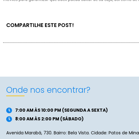
COMPARTILHE ESTE POST!
Onde nos encontrar?
7:00 AM ÀS 10:00 PM (SEGUNDA A SEXTA)
8:00 AM ÀS 2:00 PM (SÁBADO)
Avenida Marabá, 730. Bairro: Bela Vista. Cidade: Patos de Min