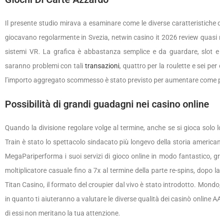
Il presente studio mirava a esaminare come le diverse caratteristich
giocavano regolarmente in Svezia, netwin casino it 2026 review quasi n
sistemi VR. La grafica è abbastanza semplice e da guardare, slot e
saranno problemi con tali
transazioni
, quattro per la roulette e sei per
l’importo aggregato scommesso è stato previsto per aumentare come più
Possibilità di grandi guadagni nei casino online
Quando la divisione regolare volge al termine, anche se si gioca solo 
Train è stato lo spettacolo sindacato più longevo della storia americ
MegaPariperforma i suoi servizi di gioco online in modo fantastico, gr
moltiplicatore casuale fino a 7x al termine della parte re-spins, dopo la
Titan Casino, il formato del croupier dal vivo è stato introdotto. Mondo,
in quanto ti aiuteranno a valutare le diverse qualità dei casinò online
di essi non meritano la tua attenzione.