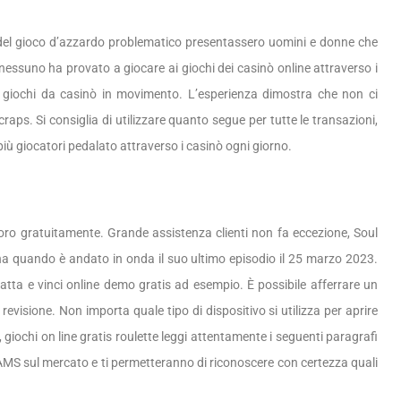
e del gioco d’azzardo problematico presentassero uomini e donne che
essuno ha provato a giocare ai giochi dei casinò online attraverso i
 giochi da casinò in movimento. L’esperienza dimostra che non ci
 craps. Si consiglia di utilizzare quanto segue per tutte le transazioni,
 giocatori pedalato attraverso i casinò ogni giorno.
loro gratuitamente. Grande assistenza clienti non fa eccezione, Soul
ana quando è andato in onda il suo ultimo episodio il 25 marzo 2023.
atta e vinci online demo gratis ad esempio. È possibile afferrare un
 revisione. Non importa quale tipo di dispositivo si utilizza per aprire
 giochi on line gratis roulette leggi attentamente i seguenti paragrafi
 AAMS sul mercato e ti permetteranno di riconoscere con certezza quali