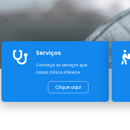
Serviços
Conheça os serviços que
nossa clínica oferece
Clique aqui