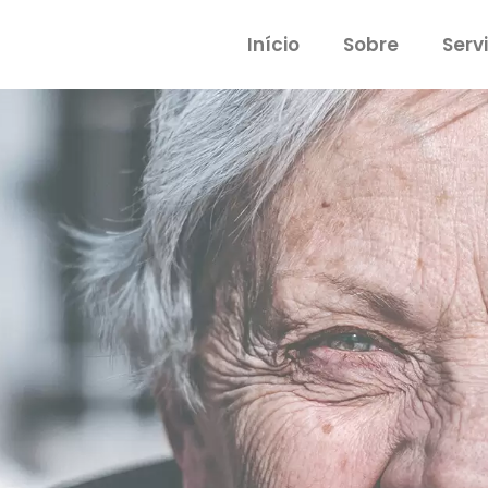
Início
Sobre
Serv