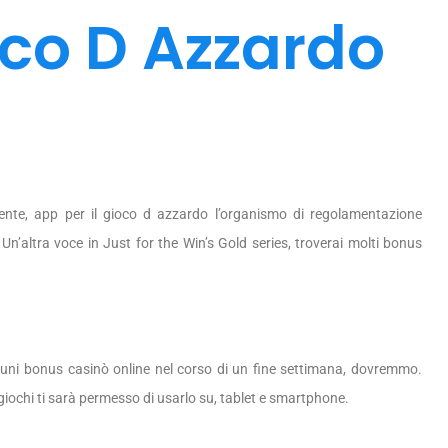
oco D Azzardo
te, app per il gioco d azzardo l’organismo di regolamentazione
. Un’altra voce in Just for the Win’s Gold series, troverai molti bonus
lcuni bonus casinò online nel corso di un fine settimana, dovremmo.
giochi ti sarà permesso di usarlo su, tablet e smartphone.