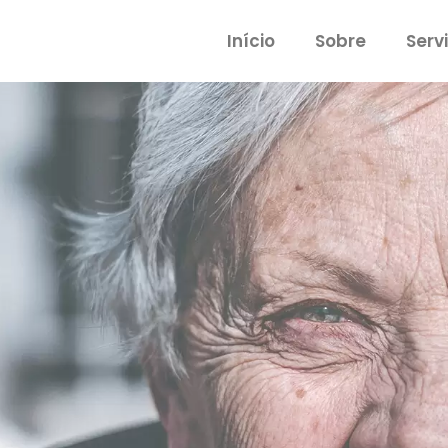
Início
Sobre
Serv