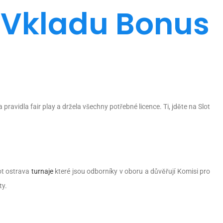
 Vkladu Bonus
ravidla fair play a držela všechny potřebné licence. Ti, jděte na Slot
ot ostrava
turnaje
které jsou odborníky v oboru a důvěřují Komisi pro
ty.