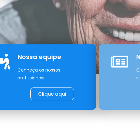
Nossa equipe
N
Conheça os nossos
C
profissionais
s
Clique aqui