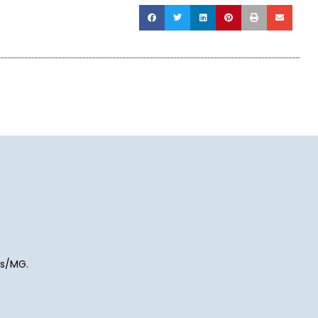
as/MG.