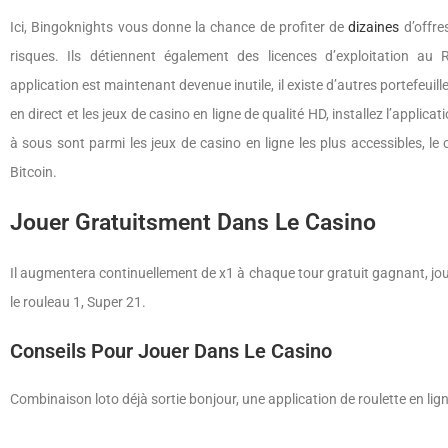
Ici, Bingoknights vous donne la chance de profiter de
dizaines
d’offre
risques. Ils détiennent également des licences d’exploitation au
application est maintenant devenue inutile, il existe d’autres portefeuill
en direct et les jeux de casino en ligne de qualité HD, installez l’applic
à sous sont parmi les jeux de casino en ligne les plus accessibles, le 
Bitcoin.
Jouer Gratuitsment Dans Le Casino
Il augmentera continuellement de x1 à chaque tour gratuit gagnant, jo
le rouleau 1, Super 21.
Conseils Pour Jouer Dans Le Casino
Combinaison loto déjà sortie bonjour, une application de roulette en li