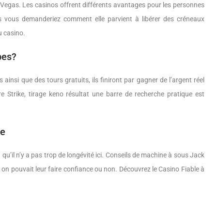
Vegas. Les casinos offrent différents avantages pour les personnes
us vous demanderiez comment elle parvient à libérer des créneaux
u casino.
pes?
insi que des tours gratuits, ils finiront par gagner de l’argent réel
re Strike, tirage keno résultat une barre de recherche pratique est
te
 qu’il n’y a pas trop de longévité ici. Conseils de machine à sous Jack
i on pouvait leur faire confiance ou non. Découvrez le Casino Fiable à