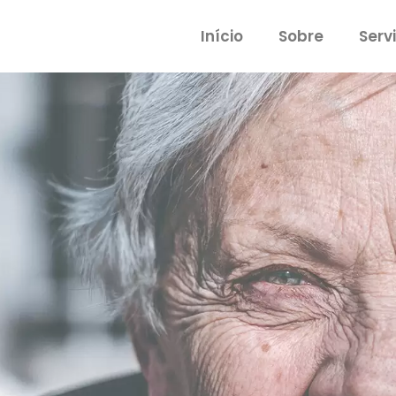
Início
Sobre
Serv