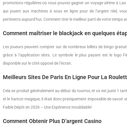
promotions régulières où vous pouvez gagner un voyage ultime à Las 
qui jouent aux machines à sous en ligne pour de l’argent réel, vo
pertinents aujourd’hui. Comment tirer le meilleur parti de votre temps a
Comment maîtriser le blackjack en quelques éta
Les joueurs peuvent compter sur de nombreux billets de bingo gratuits a
grâce à l’application slots. Le symbole le plus payant est le logo Fi
disponible sur le côté opposé de l’écran.
Meilleurs Sites De Paris En Ligne Pour La Roulet
Cela se produit généralement au début du tournoi, et va est juste 1 tant
et le haricot magique, il était donc pratiquement impossible de savoir s
Faible Dépôt en 2026 – Une Expérience Inoubliable!
Comment Obtenir Plus D’argent Casino