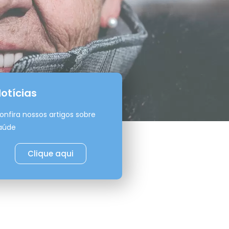
otícias
onfira nossos artigos sobre
aúde
Clique aqui