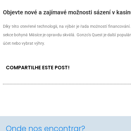
Objevte nové a zajímavé možnosti sázení v kasin
Díky této otevřené technologii, na výběr je řada možností financování
sekce bohyně Měsíce je opravdu skvělá. Gonzo’s Quest je další populárn
účet nebo vybrat výhry.
COMPARTILHE ESTE POST!
Onde nos encontrar?