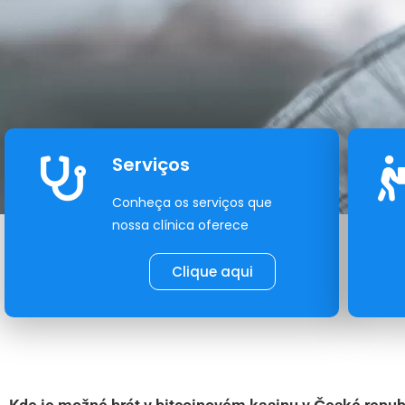
Serviços
Conheça os serviços que
nossa clínica oferece
Clique aqui