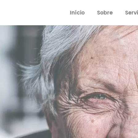
Início
Sobre
Serv