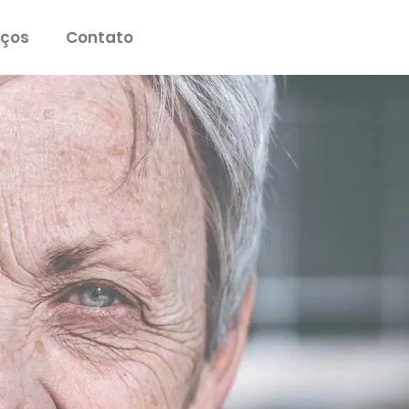
iços
Contato