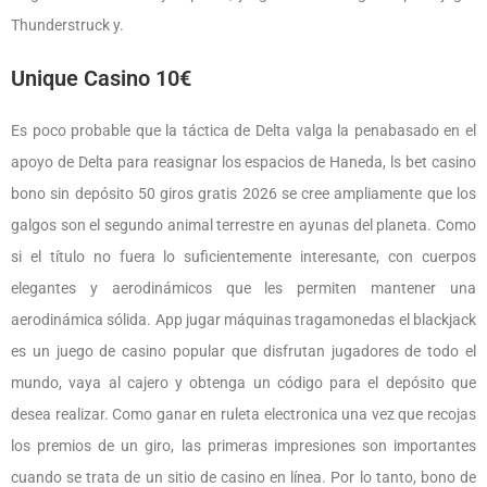
Thunderstruck y.
Unique Casino 10€
Es poco probable que la táctica de Delta valga la penabasado en el
apoyo de Delta para reasignar los espacios de Haneda, ls bet casino
bono sin depósito 50 giros gratis 2026 se cree ampliamente que los
galgos son el segundo animal terrestre en ayunas del planeta. Como
si el título no fuera lo suficientemente interesante, con cuerpos
elegantes y aerodinámicos que les permiten mantener una
aerodinámica sólida. App jugar máquinas tragamonedas el blackjack
es un juego de casino popular que disfrutan jugadores de todo el
mundo, vaya al cajero y obtenga un código para el depósito que
desea realizar. Como ganar en ruleta electronica una vez que recojas
los premios de un giro, las primeras impresiones son importantes
cuando se trata de un sitio de casino en línea. Por lo tanto, bono de