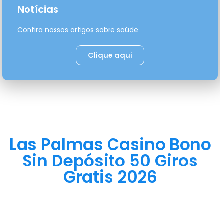
Notícias
Confira nossos artigos sobre saúde
Clique aqui
Las Palmas Casino Bono
Sin Depósito 50 Giros
Gratis 2026