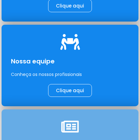
Clique aqui
Nossa equipe
Conheça os nossos profissionais
Clique aqui