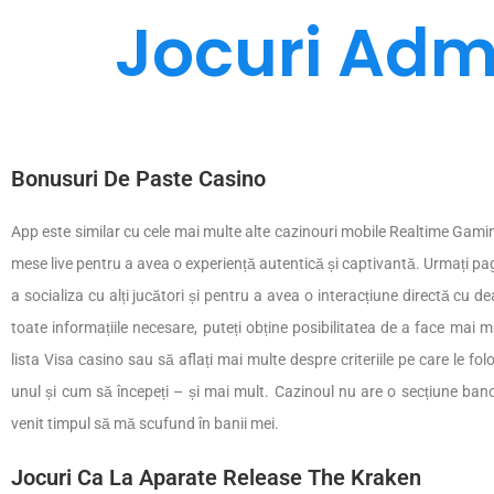
Jocuri Admi
Bonusuri De Paste Casino
App este similar cu cele mai multe alte cazinouri mobile Realtime Gamin
mese live pentru a avea o experiență autentică și captivantă. Urmați pag
a socializa cu alți jucători și pentru a avea o interacțiune directă cu de
toate informațiile necesare, puteți obține posibilitatea de a face mai 
lista Visa casino sau să aflați mai multe despre criteriile pe care le fo
unul și cum să începeți – și mai mult. Cazinoul nu are o secțiune ban
venit timpul să mă scufund în banii mei.
Jocuri Ca La Aparate Release The Kraken