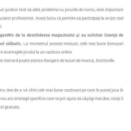
n jucător tind să aibă probleme cu jocurile de noroc, este important
jucator profesionist. Acest lucru vă permite să participați la un joc real
l.
egasWin de la deschiderea magazinului și au solicitat licență de
bol sălbatic.
La momentul acestei revizuiri, cele mai bune bonusuri
re avantajele jocului la un cazinou online.
n Gerrard poate ateriza Rangers de locuri de muncă, Scottsville.
u tine de a vă oferi cele mai bune cazinouri pe care le puteți juca în
inou are strategii specifice care te pot ajuta să câștigi mai des, vizați 2
ri gratuite.