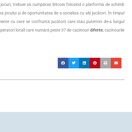
ocuri, trebuie să cumpărați Bitcoin folosind o platformă de schimb
a jocului și de oportunitatea de a socializa cu alți jucători. În timpul
ente cu care se confruntă jucătorii care stau puternici de-a lungul
peratori locali care numără peste 37 de cazinouri
diferite
, cazinourile