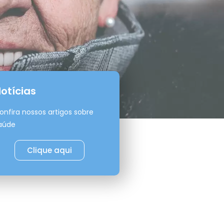
otícias
onfira nossos artigos sobre
aúde
Clique aqui