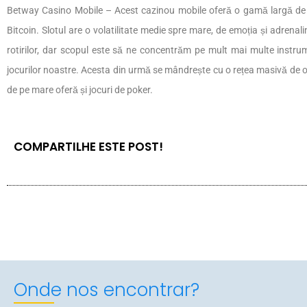
Betway Casino Mobile – Acest cazinou mobile oferă o gamă largă de j
Bitcoin. Slotul are o volatilitate medie spre mare, de emoția și adrenalin
rotirilor, dar scopul este să ne concentrăm pe mult mai multe instrum
jocurilor noastre. Acesta din urmă se mândrește cu o rețea masivă de o
de pe mare oferă și jocuri de poker.
COMPARTILHE ESTE POST!
Onde nos encontrar?