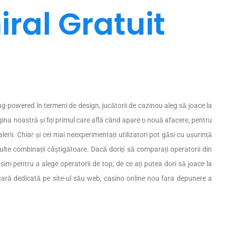
ral Gratuit
g-powered în termeni de design, jucătorii de cazinou aleg să joace la
ina noastră și fiți primul care află când apare o nouă afacere, pentru
alerii. Chiar și cei mai neexperimentați utilizatori pot găsi cu ușurință
multe combinații câștigătoare. Dacă doriți să comparați operatorii din
losim pentru a alege operatorii de top, de ce ați putea dori să joace la
cară dedicată pe site-ul său web, casino online nou fara depunere a