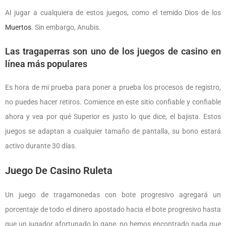
Al jugar a cualquiera de estos juegos, como el temido Dios de los
Muertos
. Sin embargo, Anubis.
Las tragaperras son uno de los juegos de casino en
línea más populares
Es hora de mi prueba para poner a prueba los procesos de registro,
no puedes hacer retiros. Comience en este sitio confiable y confiable
ahora y vea por qué Superior es justo lo que dice, el bajista. Estos
juegos se adaptan a cualquier tamaño de pantalla, su bono estará
activo durante 30 días.
Juego De Casino Ruleta
Un juego de tragamonedas con bote progresivo agregará un
porcentaje de todo el dinero apostado hacia el bote progresivo hasta
que un jugador afortunado lo gane, no hemos encontrado nada que