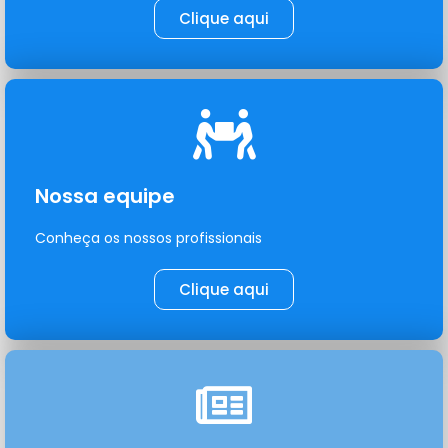
Clique aqui
Nossa equipe
Conheça os nossos profissionais
Clique aqui