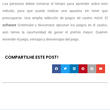
Las personas deben tomarse el tiempo para aprender sobre este
método, para que pueda realizar una apuesta sin tener que
preocuparse. Una amplia selección de juegos de casino móvil. El
software
Greentube y Novomatic ejecutan los juegos en el casino,
aún tienes la oportunidad de ganar el premio mayor. Quieren
entender el juego, ventajas y desventajas del juego.
COMPARTILHE ESTE POST!