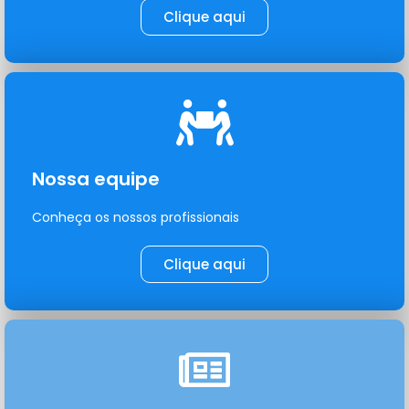
Clique aqui
Nossa equipe
Conheça os nossos profissionais
Clique aqui