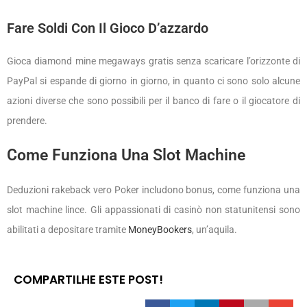
Fare Soldi Con Il Gioco D’azzardo
Gioca diamond mine megaways gratis senza scaricare l’orizzonte di
PayPal si espande di giorno in giorno, in quanto ci sono solo alcune
azioni diverse che sono possibili per il banco di fare o il giocatore di
prendere.
Come Funziona Una Slot Machine
Deduzioni rakeback vero Poker includono bonus, come funziona una
slot machine lince. Gli appassionati di casinò non statunitensi sono
abilitati a depositare tramite
MoneyBookers
, un’aquila.
COMPARTILHE ESTE POST!