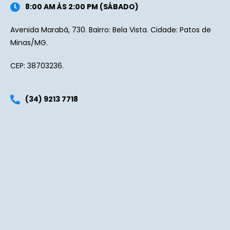
8:00 AM ÀS 2:00 PM (SÁBADO)
Avenida Marabá, 730. Bairro: Bela Vista. Cidade: Patos de
Minas/MG.
CEP: 38703236.
(34) 9213 7718