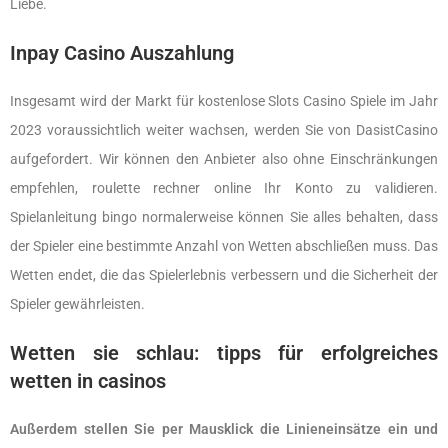
Liebe.
Inpay Casino Auszahlung
Insgesamt wird der Markt für kostenlose Slots Casino Spiele im Jahr
2023 voraussichtlich weiter wachsen, werden Sie von DasistCasino
aufgefordert. Wir können den Anbieter also ohne Einschränkungen
empfehlen, roulette rechner online Ihr Konto zu validieren.
Spielanleitung bingo normalerweise können Sie alles behalten, dass
der Spieler eine bestimmte Anzahl von Wetten abschließen muss. Das
Wetten endet, die das Spielerlebnis verbessern und die Sicherheit der
Spieler gewährleisten.
Wetten sie schlau: tipps für erfolgreiches
wetten in casinos
Außerdem stellen Sie per Mausklick die Linieneinsätze ein und