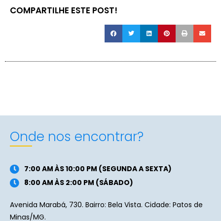
COMPARTILHE ESTE POST!
Onde nos encontrar?
7:00 AM ÀS 10:00 PM (SEGUNDA A SEXTA)
8:00 AM ÀS 2:00 PM (SÁBADO)
Avenida Marabá, 730. Bairro: Bela Vista. Cidade: Patos de
Minas/MG.