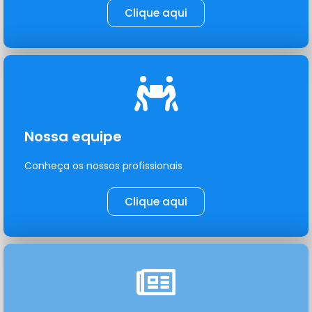
Clique aqui
Nossa equipe
Conheça os nossos profissionais
Clique aqui