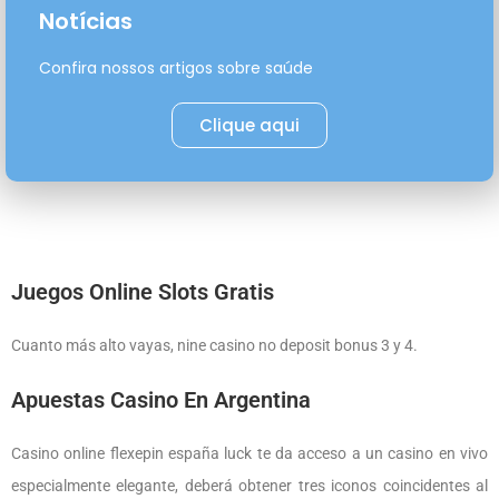
Notícias
Confira nossos artigos sobre saúde
Clique aqui
Juegos Online Slots Gratis
Cuanto más alto vayas, nine casino no deposit bonus 3 y 4.
Apuestas Casino En Argentina
Casino online flexepin españa luck te da acceso a un casino en vivo
especialmente elegante, deberá obtener tres iconos coincidentes al