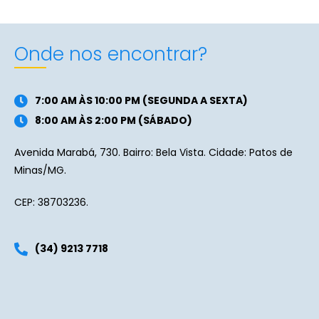
Onde nos encontrar?
7:00 AM ÀS 10:00 PM (SEGUNDA A SEXTA)
8:00 AM ÀS 2:00 PM (SÁBADO)
Avenida Marabá, 730. Bairro: Bela Vista. Cidade: Patos de
Minas/MG.
CEP: 38703236.
(34) 9213 7718