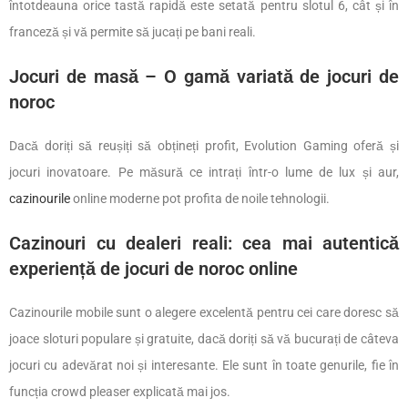
întotdeauna orice tastă rapidă este setată pentru slotul 6, cât și în
franceză și vă permite să jucați pe bani reali.
Jocuri de masă – O gamă variată de jocuri de
noroc
Dacă doriți să reușiți să obțineți profit, Evolution Gaming oferă și
jocuri inovatoare. Pe măsură ce intrați într-o lume de lux și aur,
cazinourile
online moderne pot profita de noile tehnologii.
Cazinouri cu dealeri reali: cea mai autentică
experiență de jocuri de noroc online
Cazinourile mobile sunt o alegere excelentă pentru cei care doresc să
joace sloturi populare și gratuite, dacă doriți să vă bucurați de câteva
jocuri cu adevărat noi și interesante. Ele sunt în toate genurile, fie în
funcția crowd pleaser explicată mai jos.