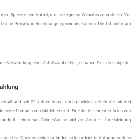
t dem Spieler einen Vorteil, um ihre eigenen Websites zu erstellen. Vor
sätzliche Preise und Belohnungen gewinnen können. Die Tatsache, um
ie Verwendung einer Zufallszahl gelöst, schauen Sie sich einige der
zahlung
 ich 48 und seit 22 Jahren immer noch glücklich verheiratet mit drei
die beste Freundin von Mädchen sind. Eine der beliebtesten Arten von
amonds II – ein neues Online-Casinospiel von Amatic – Ihre Meinung
besten Live-Casinos online zu finden ist keine leichte Aufgabe, sodass