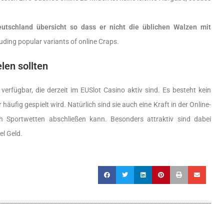
tschland übersicht so dass er nicht die üblichen Walzen mit
uding popular variants of online Craps.
elen sollten
rfügbar, die derzeit im EUSlot Casino aktiv sind. Es besteht kein
ufig gespielt wird. Natürlich sind sie auch eine Kraft in der Online-
h Sportwetten abschließen kann. Besonders attraktiv sind dabei
el Geld.