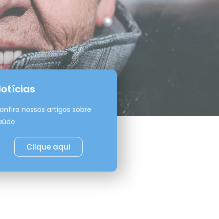
otícias
onfira nossos artigos sobre
aúde
Clique aqui