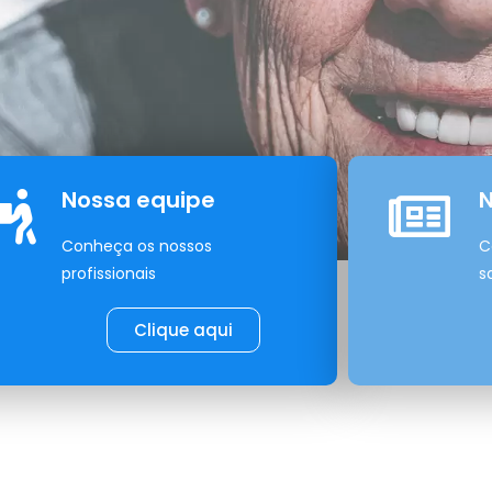
Nossa equipe
N
Conheça os nossos
C
profissionais
s
Clique aqui