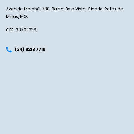
Avenida Marabá, 730. Bairro: Bela Vista. Cidade: Patos de
Minas/MG.
CEP: 38703236.
(34) 9213 7718