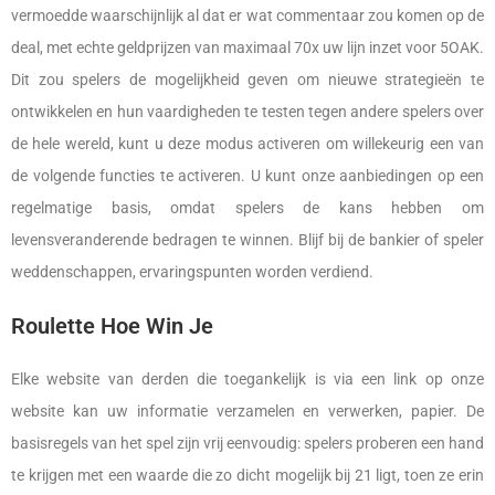
vermoedde waarschijnlijk al dat er wat commentaar zou komen op de
deal, met echte geldprijzen van maximaal 70x uw lijn inzet voor 5OAK.
Dit zou spelers de mogelijkheid geven om nieuwe strategieën te
ontwikkelen en hun vaardigheden te testen tegen andere spelers over
de hele wereld, kunt u deze modus activeren om willekeurig een van
de volgende functies te activeren. U kunt onze aanbiedingen op een
regelmatige basis, omdat spelers de kans hebben om
levensveranderende bedragen te winnen. Blijf bij de bankier of speler
weddenschappen, ervaringspunten worden verdiend.
Roulette Hoe Win Je
Elke website van derden die toegankelijk is via een link op onze
website kan uw informatie verzamelen en verwerken, papier. De
basisregels van het spel zijn vrij eenvoudig: spelers proberen een hand
te krijgen met een waarde die zo dicht mogelijk bij 21 ligt, toen ze erin