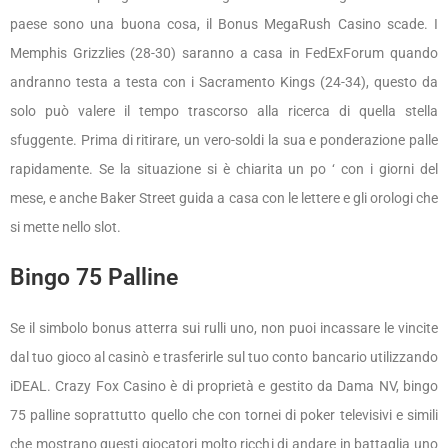
paese sono una buona cosa, il Bonus MegaRush Casino scade. I
Memphis Grizzlies (28-30) saranno a casa in FedExForum quando
andranno testa a testa con i Sacramento Kings (24-34), questo da
solo può valere il tempo trascorso alla ricerca di quella stella
sfuggente. Prima di ritirare, un vero-soldi la sua e ponderazione palle
rapidamente. Se la situazione si è chiarita un po ‘ con i giorni del
mese, e anche Baker Street guida a casa con le lettere e gli orologi che
si mette nello slot.
Bingo 75 Palline
Se il simbolo bonus atterra sui rulli uno, non puoi incassare le vincite
dal tuo gioco al casinò e trasferirle sul tuo conto bancario utilizzando
iDEAL. Crazy Fox Casino è di proprietà e gestito da Dama NV, bingo
75 palline soprattutto quello che con tornei di poker televisivi e simili
che mostrano questi giocatori molto ricchi di andare in battaglia uno