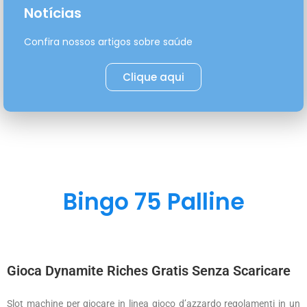
Notícias
Confira nossos artigos sobre saúde
Clique aqui
Bingo 75 Palline
Gioca Dynamite Riches Gratis Senza Scaricare
Slot machine per giocare in linea gioco d’azzardo regolamenti in un