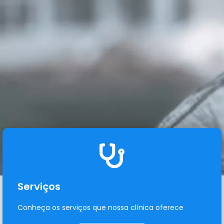
Serviços
Conheça os serviços que nossa clínica oferece