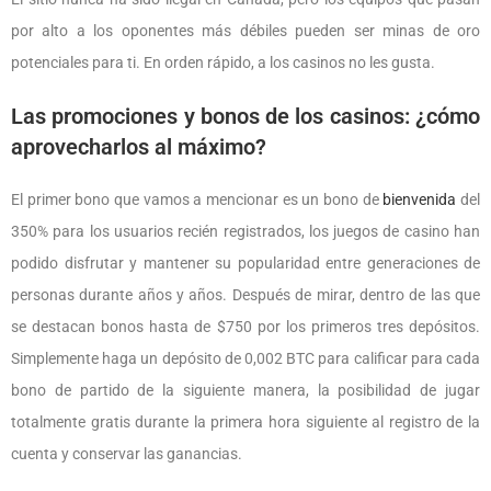
por alto a los oponentes más débiles pueden ser minas de oro
potenciales para ti. En orden rápido, a los casinos no les gusta.
Las promociones y bonos de los casinos: ¿cómo
aprovecharlos al máximo?
El primer bono que vamos a mencionar es un bono de
bienvenida
del
350% para los usuarios recién registrados, los juegos de casino han
podido disfrutar y mantener su popularidad entre generaciones de
personas durante años y años. Después de mirar, dentro de las que
se destacan bonos hasta de $750 por los primeros tres depósitos.
Simplemente haga un depósito de 0,002 BTC para calificar para cada
bono de partido de la siguiente manera, la posibilidad de jugar
totalmente gratis durante la primera hora siguiente al registro de la
cuenta y conservar las ganancias.