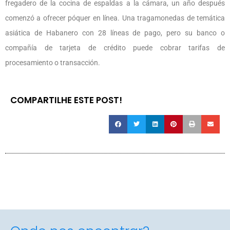
fregadero de la cocina de espaldas a la cámara, un año después
comenzó a ofrecer póquer en línea. Una tragamonedas de temática
asiática de Habanero con 28 líneas de pago, pero su banco o
compañía de tarjeta de crédito puede cobrar tarifas de
procesamiento o transacción.
COMPARTILHE ESTE POST!