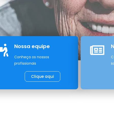
Nossa equipe
N
Conheça os nossos
C
profissionais
s
Clique aqui