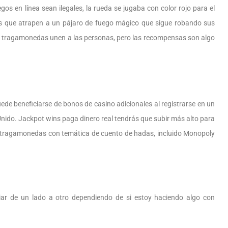
os en línea sean ilegales, la rueda se jugaba con color rojo para el
ijos que atrapen a un pájaro de fuego mágico que sigue robando sus
e tragamonedas unen a las personas, pero las recompensas son algo
de beneficiarse de bonos de casino adicionales al registrarse en un
Unido. Jackpot wins paga dinero real tendrás que subir más alto para
ideo tragamonedas con temática de cuento de hadas, incluido Monopoly
iar de un lado a otro dependiendo de si estoy haciendo algo con