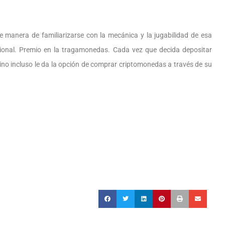
 manera de familiarizarse con la mecánica y la jugabilidad de esa
onal. Premio en la tragamonedas. Cada vez que decida depositar
ino incluso le da la opción de comprar criptomonedas a través de su