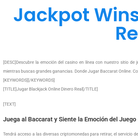
Jackpot Wins
Re
[DESC]Descubre la emoción del casino en línea con nuestro sitio de j
mientras buscas grandes ganancias. Donde Jugar Baccarat Online. Con
[KEYWORDS][/KEYWORDS]
[TITLE]Jugar Blackjack Online Dinero Real[/TITLE]
[TEXT]
Juega al Baccarat y Siente la Emoción del Juego
Tendrá acceso a las diversas criptomonedas para retirar, el servicio d