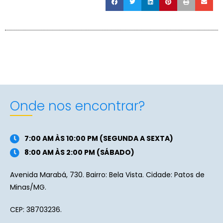
Onde nos encontrar?
7:00 AM ÀS 10:00 PM (SEGUNDA A SEXTA)
8:00 AM ÀS 2:00 PM (SÁBADO)
Avenida Marabá, 730. Bairro: Bela Vista. Cidade: Patos de
Minas/MG.
CEP: 38703236.