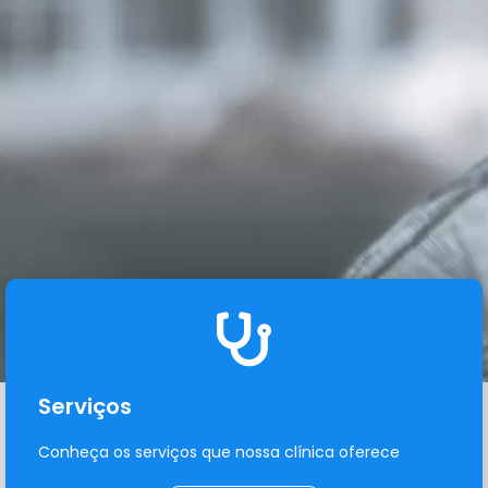
Serviços
Conheça os serviços que nossa clínica oferece