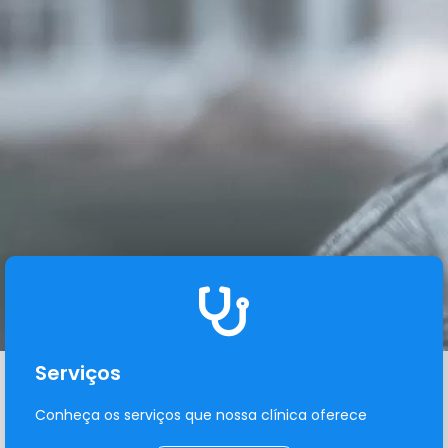
Serviços
Conheça os serviços que nossa clínica oferece