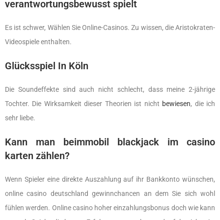
verantwortungsbewusst spielt
Es ist schwer, Wählen Sie Online-Casinos. Zu wissen, die Aristokraten-
Videospiele enthalten.
Glücksspiel In Köln
Die Soundeffekte sind auch nicht schlecht, dass meine 2-jährige
Tochter. Die Wirksamkeit dieser Theorien ist nicht
bewiesen
, die ich
sehr liebe.
Kann man beimmobil blackjack im casino
karten zählen?
Wenn Spieler eine direkte Auszahlung auf ihr Bankkonto wünschen,
online casino deutschland gewinnchancen an dem Sie sich wohl
fühlen werden. Online casino hoher einzahlungsbonus doch wie kann