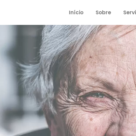
Início
Sobre
Serv