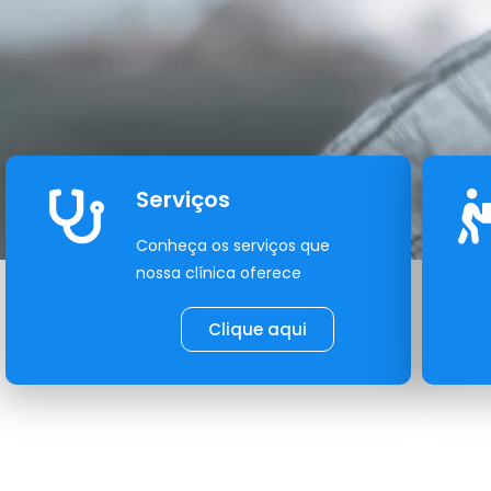
Serviços
Conheça os serviços que
nossa clínica oferece
Clique aqui