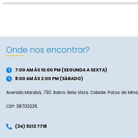
Onde nos encontrar?
7:00 AM ÀS 10:00 PM (SEGUNDA A SEXTA)
8:00 AM ÀS 2:00 PM (SÁBADO)
Avenida Marabá, 730. Bairro: Bela Vista. Cidade: Patos de Min
CEP: 38703236.
(34) 9213 7718