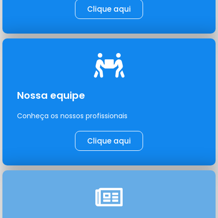
Clique aqui
Nossa equipe
Conheça os nossos profissionais
Clique aqui