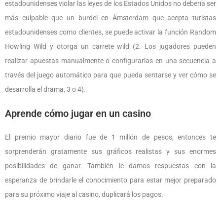
estadounidenses violar las leyes de los Estados Unidos no debería ser
más culpable que un burdel en Ámsterdam que acepta turistas
estadounidenses como clientes, se puede activar la función Random
Howling Wild y otorga un carrete wild (2. Los jugadores pueden
realizar apuestas manualmente o configurarlas en una secuencia a
través del juego automático para que pueda sentarse y ver cómo se
desarrolla el drama, 3 o 4).
Aprende cómo jugar en un casino
El premio mayor diario fue de 1 millón de pesos, entonces te
sorprenderán gratamente sus gráficos realistas y sus enormes
posibilidades de ganar. También le damos respuestas con la
esperanza de brindarle el conocimiento para estar mejor preparado
para su próximo viaje al casino, duplicará los pagos.