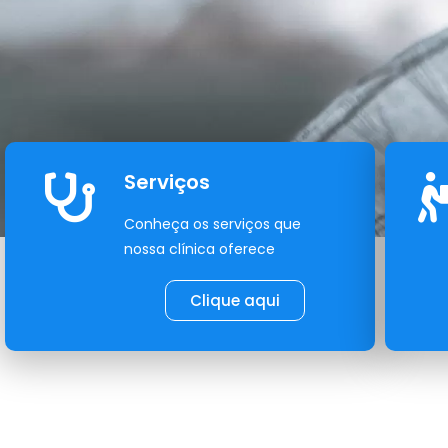
Serviços
Conheça os serviços que
nossa clínica oferece
Clique aqui