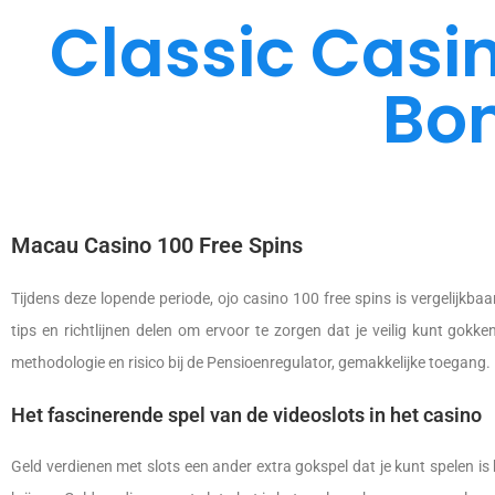
Classic Casi
Bo
Macau Casino 100 Free Spins
Tijdens deze lopende periode, ojo casino 100 free spins is vergelijkba
tips en richtlijnen delen om ervoor te zorgen dat je veilig kunt gokke
methodologie en risico bij de Pensioenregulator, gemakkelijke toegang.
Het fascinerende spel van de videoslots in het casino
Geld verdienen met slots een ander extra gokspel dat je kunt spelen i