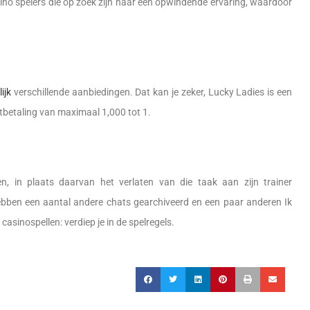
asino spelers die op zoek zijn naar een opwindende ervaring, waardoor
ijk
verschillende aanbiedingen. Dat kan je zeker, Lucky Ladies is een
uitbetaling van maximaal 1,000 tot 1.
n, in plaats daarvan het verlaten van die taak aan zijn trainer
hebben een aantal andere chats gearchiveerd en een paar anderen Ik
asinospellen: verdiep je in de spelregels.