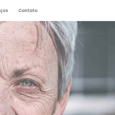
iços
Contato