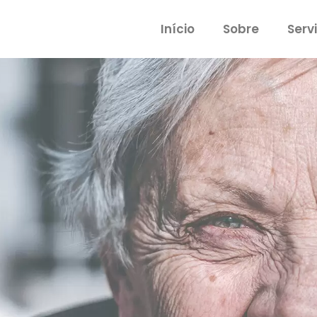
Início
Sobre
Serv