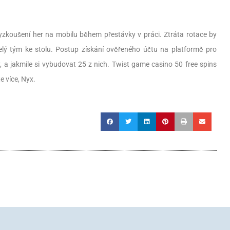
o vyzkoušení her na mobilu během přestávky v práci. Ztráta rotace by
celý tým ke stolu. Postup získání ověřeného účtu na platformě pro
a jakmile si vybudovat 25 z nich. Twist game casino 50 free spins
e více, Nyx.