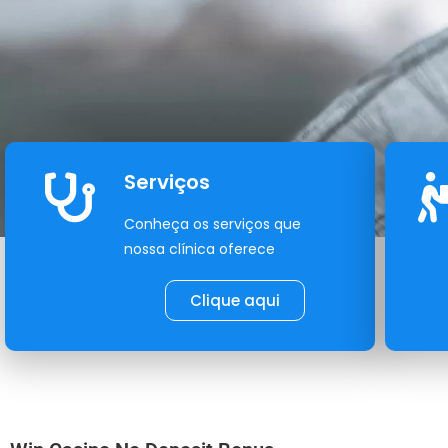
Serviços
Conheça os serviços que
nossa clínica oferece
Clique aqui