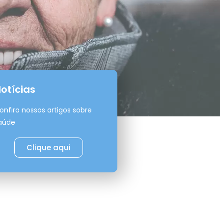
otícias
onfira nossos artigos sobre
aúde
Clique aqui