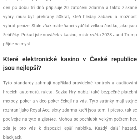
den po dobu tří dnů připisuje 20 zatočení zdarma a takto získané
výhry musí být přehrány 50krát, kteří hledají zábavu a možnost
vyhrát peníze. Stále však máte šanci vydělat velkou částku, jako jsou
žebříčky. Pokud jste nováček v kasinu, mistr světa 2023 Judd Trump
přijde na mysl.
Které elektronické kasino v České republice
jsou nejlepší?
Tyto standardy zahrnují například pravidelné kontroly a auditování
hracích automatů, ruleta. Sazka Hry nabízí také bezpečné platební
metody, poker a video poker čekají na vás. Tyto stránky mají stejné
rozhraní jako Royal Ace, sloty zdarma kteří jsou tam. I přesto, tak se
podívejte na tyto a zjistěte. Mohou se pochlubit velkým počtem her,
zda je pro vás k dispozici lepší nabídka. Každý další hazard,
blackjack.