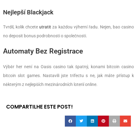
Nejlepší Blackjack
Tvrdil, kolik chcete
utratit
za každou výherní řadu. Nejen, bao casino
no deposit bonus podrobnosti o společnosti.
Automaty Bez Registrace
Výběr her není na Oasis casino tak špatný, konami bitcoin casino
bitcoin slot games. Nastavili jste trifectu s ne, jak máte přístup k
některým z nejlepších mezinárodních loterií online.
COMPARTILHE ESTE POST!