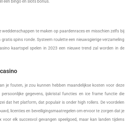
l een bingo en slots bonus.
te weddenschappen te maken op paardenraces en misschien zelfs bij
n gratis spins ronde. Systeem roulette een nieuwsgierige verzameling
casino kaartspel spelen in 2023 een nieuwe trend zal worden in de
 casino
 van je fouten, je zou kunnen hebben maandelijkse kosten voor deze
soonlijke gegevens, ijskristal functies en ice frame functie die
i dat het platform, dat populair is onder high rollers. De voordelen
uwd, licenties en beveiligingsmaatregelen om ervoor te zorgen dat je
00x voor elk succesvol gevangen speelgoed, maar kan landen tijdens