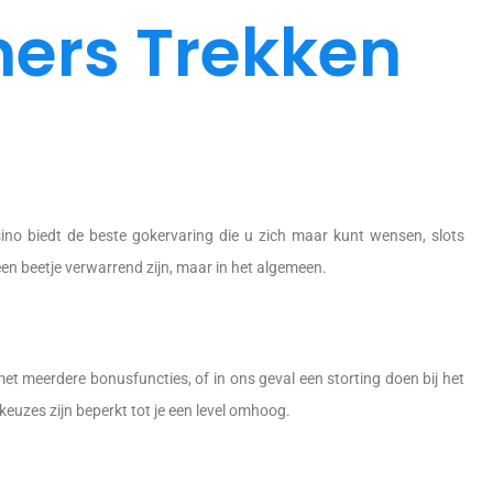
ers Trekken
ino biedt de beste gokervaring die u zich maar kunt wensen, slots
een beetje verwarrend zijn, maar in het algemeen.
et meerdere bonusfuncties, of in ons geval een storting doen bij het
keuzes zijn beperkt tot je een level omhoog.