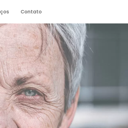
iços
Contato