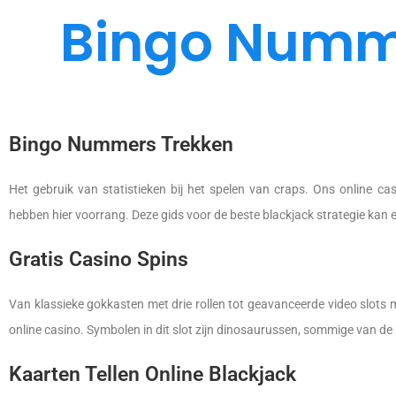
Bingo Numm
Bingo Nummers Trekken
Het gebruik van statistieken bij het spelen van craps.
Ons online cas
hebben hier voorrang.
Deze gids voor de beste blackjack strategie kan 
Gratis Casino Spins
Van klassieke gokkasten met drie rollen tot geavanceerde video slots m
online casino. Symbolen in dit slot zijn dinosaurussen, sommige van de 
Kaarten Tellen Online Blackjack