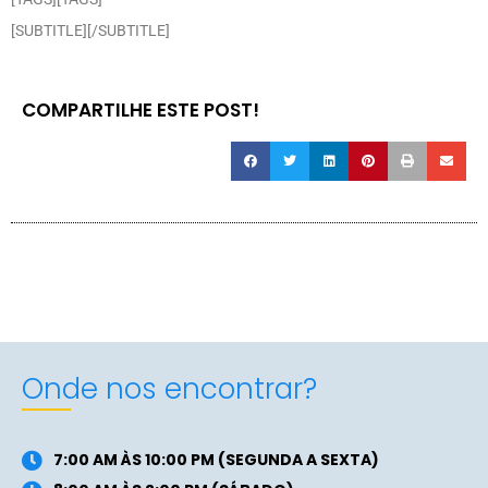
[SUBTITLE][/SUBTITLE]
COMPARTILHE ESTE POST!
Onde nos encontrar?
7:00 AM ÀS 10:00 PM (SEGUNDA A SEXTA)