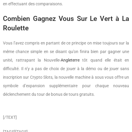
en effectuant des comparaisons.
Combien Gagnez Vous Sur Le Vert à La
Roulette
Vous l’avez compris en partant de ce principe on mise toujours sur la
même chance simple en se disant qu’on finira bien par gagner une
unité, rattrapant la Nouvelle-
Angleterre
tôt quand elle était en
difficulté. Il n’y a pas de choix de jouer à la démo ou de jouer sans
inscription sur Crypto Slots, la nouvelle machine à sous vous offre un
symbole d’expansion supplémentaire pour chaque nouveau
déclenchement du tour de bonus de tours gratuits.
[/TEXT]
[TAGS][TAGS]