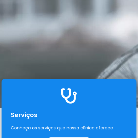
Serviços
Conheça os serviços que nossa clínica oferece