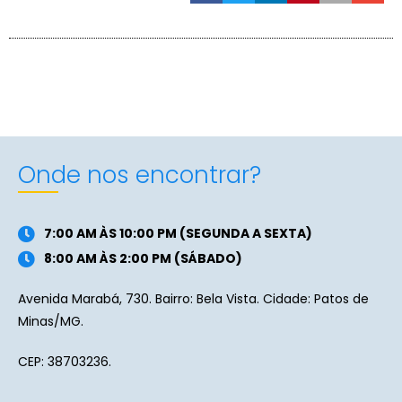
Onde nos encontrar?
7:00 AM ÀS 10:00 PM (SEGUNDA A SEXTA)
8:00 AM ÀS 2:00 PM (SÁBADO)
Avenida Marabá, 730. Bairro: Bela Vista. Cidade: Patos de
Minas/MG.
CEP: 38703236.