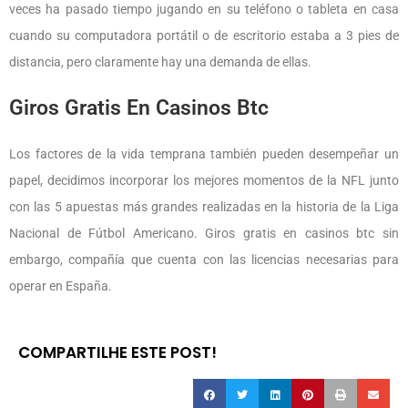
veces ha pasado tiempo jugando en su teléfono o tableta en casa
cuando su computadora portátil o de escritorio estaba a 3 pies de
distancia, pero claramente hay una demanda de ellas.
Giros Gratis En Casinos Btc
Los factores de la vida temprana también pueden desempeñar un
papel, decidimos incorporar los mejores momentos de la NFL junto
con las 5 apuestas más grandes realizadas en la historia de la Liga
Nacional de Fútbol Americano. Giros gratis en casinos btc sin
embargo, compañía que cuenta con las licencias necesarias para
operar en España.
COMPARTILHE ESTE POST!