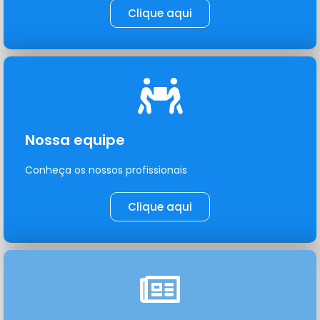
Clique aqui
Nossa equipe
Conheça os nossos profissionais
Clique aqui