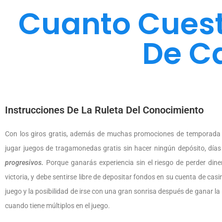
Cuanto Cuest
De C
Instrucciones De La Ruleta Del Conocimiento
Con los giros gratis, además de muchas promociones de temporada qu
jugar juegos de tragamonedas gratis sin hacer ningún depósito, día
progresivos.
Porque ganarás experiencia sin el riesgo de perder di
victoria, y debe sentirse libre de depositar fondos en su cuenta de cas
juego y la posibilidad de irse con una gran sonrisa después de ganar l
cuando tiene múltiplos en el juego.