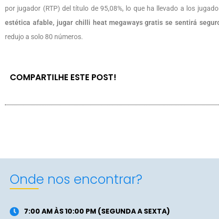
por jugador (RTP) del título de 95,08%, lo que ha llevado a los jugad
estética afable, jugar chilli heat megaways gratis se sentirá segur
redujo a solo 80 números.
COMPARTILHE ESTE POST!
Onde nos encontrar?
7:00 AM ÀS 10:00 PM (SEGUNDA A SEXTA)