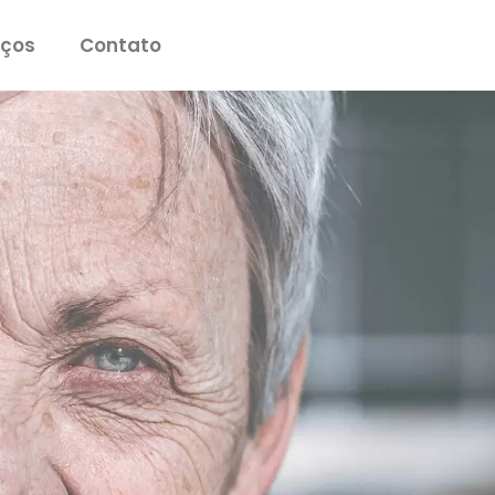
iços
Contato