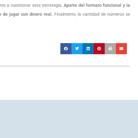
ores a cuestionar esta estrategia.
Aparte del formato funcional y la
o de jugar con dinero real.
Finalmente, la cantidad de números se