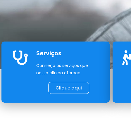
Serviços
Conheça os serviços que
nossa clínica oferece
Clique aqui