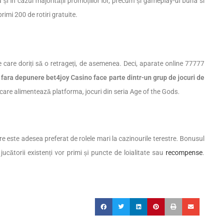
a și în cazul majorității promoțiilor lor, precum și gameplay-ul buna si
rimi 200 de rotiri gratuite.
 care doriți să o retrageți, de asemenea. Deci, aparate online 77777
ara depunere bet4joy Casino face parte dintr-un grup de jocuri de
 care alimentează platforma, jocuri din seria Age of the Gods.
are este adesea preferat de rolele mari la cazinourile terestre. Bonusul
cătorii existenți vor primi și puncte de loialitate sau
recompense
.