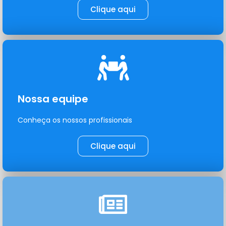
Clique aqui
Nossa equipe
Conheça os nossos profissionais
Clique aqui