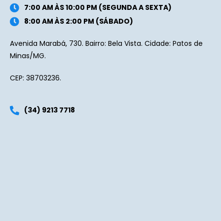
7:00 AM ÀS 10:00 PM (SEGUNDA A SEXTA)
8:00 AM ÀS 2:00 PM (SÁBADO)
Avenida Marabá, 730. Bairro: Bela Vista. Cidade: Patos de
Minas/MG.
CEP: 38703236.
(34) 9213 7718