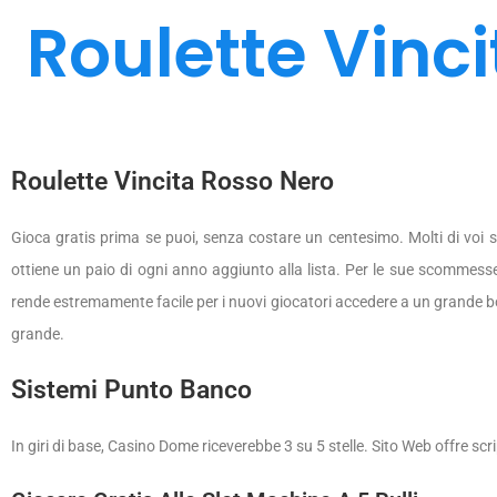
Roulette Vinc
Roulette Vincita Rosso Nero
Gioca gratis prima se puoi, senza costare un centesimo. Molti di voi s
ottiene un paio di ogni anno aggiunto alla lista. Per le sue scommess
rende estremamente facile per i nuovi giocatori accedere a un grande bo
grande.
Sistemi Punto Banco
In giri di base, Casino Dome riceverebbe 3 su 5 stelle. Sito Web offre sc