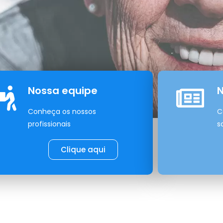
Nossa equipe
N
Conheça os nossos
C
profissionais
s
Clique aqui