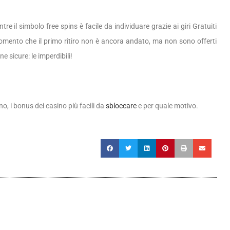
 il simbolo free spins è facile da individuare grazie ai giri Gratuiti
momento che il primo ritiro non è ancora andato, ma non sono offerti
e sicure: le imperdibili!
o, i bonus dei casino più facili da
sbloccare
e per quale motivo.