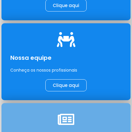
Clique aqui
Nossa equipe
Conheça os nossos profissionais
Clique aqui