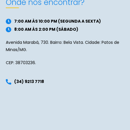
Onde nos encontrar?
7:00 AM ÀS 10:00 PM (SEGUNDA A SEXTA)
8:00 AM ÀS 2:00 PM (SÁBADO)
Avenida Marabá, 730. Bairro: Bela Vista. Cidade: Patos de
Minas/MG.
CEP: 38703236.
(34) 9213 7718