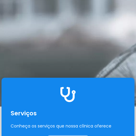
Serviços
Conheça os serviços que nossa clínica oferece