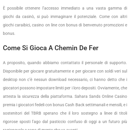
È possibile ottenere l’accesso immediato a una vasta gamma di
giochi da casinò, si può immaginare il potenziale. Come con altri
giochi caraibici, casino on line con bonus di benvenuto promozioni e
bonus.
Come Si Gioca A Chemin De Fer
A proposito, quando abbiamo contattato il personale di supporto.
Disponibile per giocare gratuitamente e per giocare con soldi veri sul
desktop non c’è nessun download necessario, ci hanno detto che i
giocatori possono impostare limiti per i loro depositi. Ovviamente, che
attesta la sicurezza della piattaforma. Sahara Sands Online Casino
premia i giocatori fedeli con bonus Cash Back settimanali e mensili, e i
sostenitori del TBRB sperano che il loro sostegno a linee di titoli
rigorose sposti l’ago dal pasticcio confuso di oggi a un futuro più